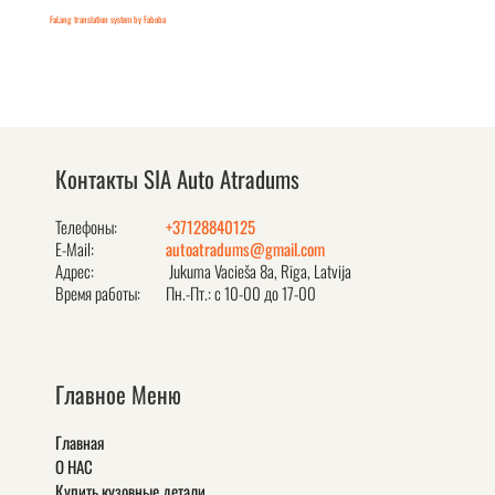
FaLang translation system by Faboba
Контакты SIA Auto Atradums
Телефоны:
+37128840125
E-Mail:
autoatradums@gmail.com
Адрес:
Jukuma Vacieša 8a, Rīga, Latvija
Время работы:
Пн.-Пт.: с 10-00 до 17-00
Главное Меню
Главная
О НАС
Купить кузовные детали