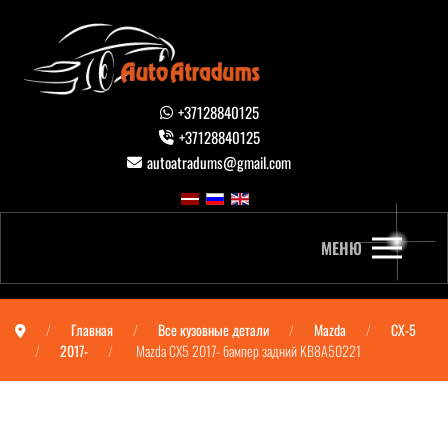
+37128840125
+37128840125
autoatradums@gmail.com
МЕНЮ
Главная
Все кузовные детали
Mazda
CX-5
2017-
Mazda CX5 2017- бампер задний KB8A50221