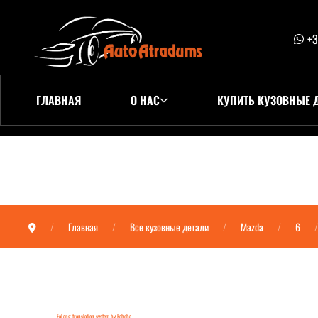
+3
ГЛАВНАЯ
О НАС
КУПИТЬ КУЗОВНЫЕ 
Главная
Все кузовные детали
Mazda
6
FaLang translation system by Faboba