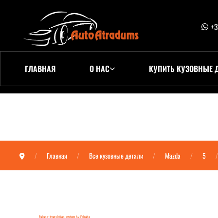
+3
ГЛАВНАЯ
О НАС
КУПИТЬ КУЗОВНЫЕ 
Главная
Все кузовные детали
Mazda
5
FaLang translation system by Faboba