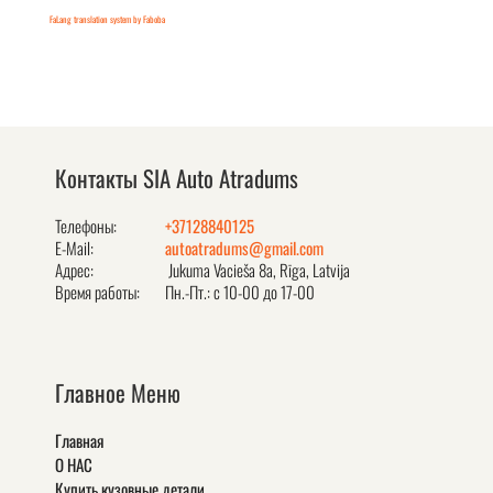
FaLang translation system by Faboba
Контакты SIA Auto Atradums
Телефоны:
+37128840125
E-Mail:
autoatradums@gmail.com
Адрес:
Jukuma Vacieša 8a, Rīga, Latvija
Время работы:
Пн.-Пт.: с 10-00 до 17-00
Главное Меню
Главная
О НАС
Купить кузовные детали