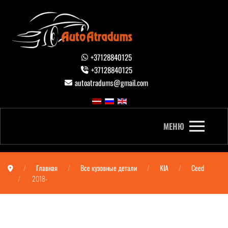
+37128840125
+37128840125
autoatradums@gmail.com
МЕНЮ
Главная
Все кузовные детали
KIA
Ceed
2018-