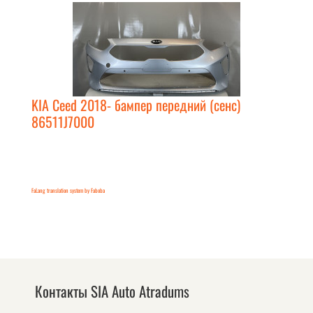
KIA Ceed 2018- бампер передний (сенс)
86511J7000
FaLang translation system by Faboba
Контакты SIA Auto Atradums