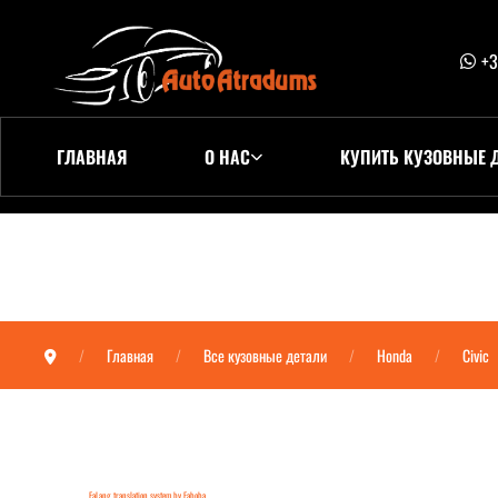
+3
ГЛАВНАЯ
О НАС
КУПИТЬ КУЗОВНЫЕ 
Главная
Все кузовные детали
Honda
Civic
FaLang translation system by Faboba