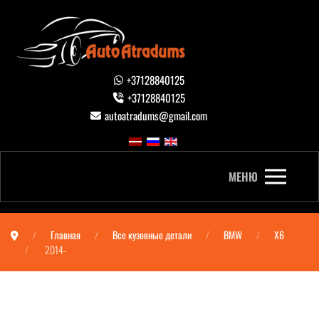
+37128840125
+37128840125
autoatradums@gmail.com
МЕНЮ
Главная
Все кузовные детали
BMW
X6
2014-