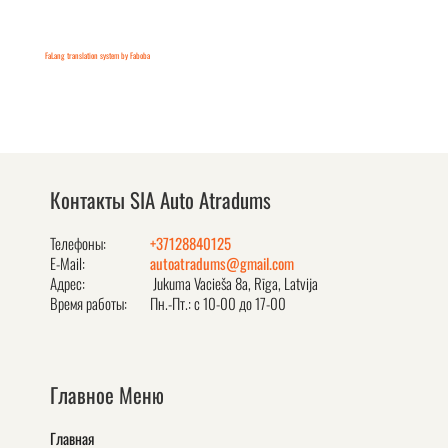
FaLang translation system by Faboba
Контакты SIA Auto Atradums
Телефоны:
+37128840125
E-Mail:
autoatradums@gmail.com
Адрес:
Jukuma Vacieša 8a, Rīga, Latvija
Время работы:
Пн.-Пт.: с 10-00 до 17-00
Главное Меню
Главная