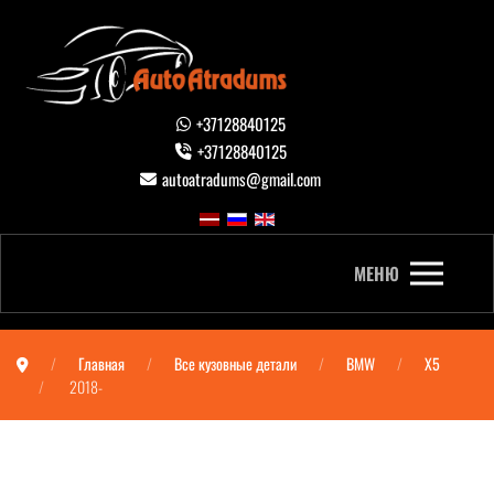
+37128840125
+37128840125
autoatradums@gmail.com
МЕНЮ
Главная
Все кузовные детали
BMW
X5
2018-