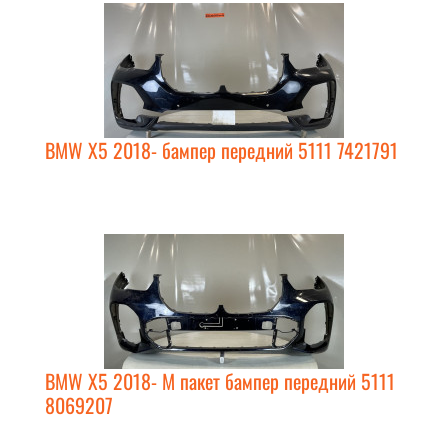
BMW X5 2018- бампер передний 5111 7421791
BMW X5 2018- М пакет бампер передний 5111
8069207