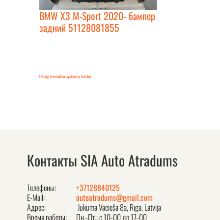
BMW X3 M-Sport 2020- бампер
задний 51128081855
FaLang translation system by Faboba
Контакты SIA Auto Atradums
Телефоны:
+37128840125
E-Mail:
autoatradums@gmail.com
Адрес:
Jukuma Vacieša 8a, Rīga, Latvija
Время работы:
Пн.-Пт.: с 10-00 до 17-00