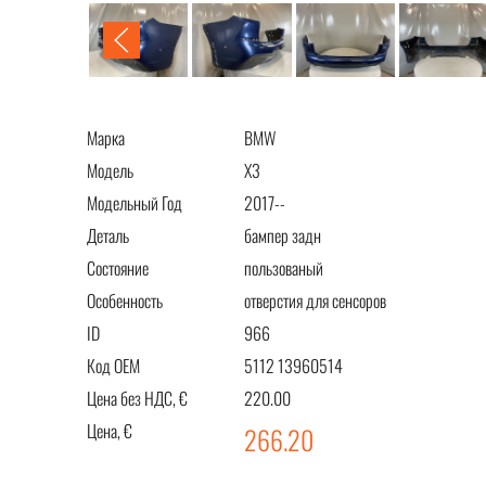
Марка
BMW
Модель
X3
Модельный Год
2017--
Деталь
бампер задн
Состояние
пользованый
Особенность
отверстия для сенсоров
ID
966
Код OEM
5112 13960514
Цена без НДС, €
220.00
Цена, €
266.20