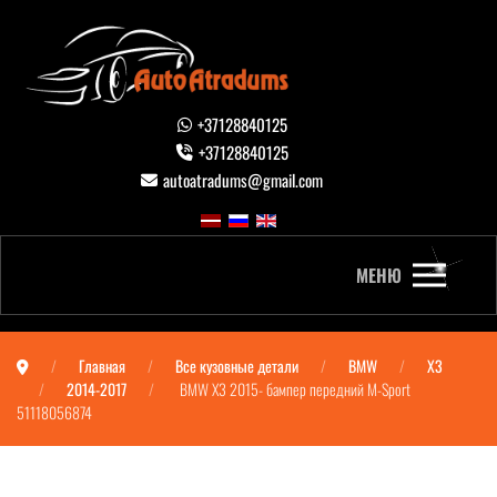
+37128840125
+37128840125
autoatradums@gmail.com
МЕНЮ
Главная
Все кузовные детали
BMW
X3
2014-2017
BMW X3 2015- бампер передний M-Sport
51118056874