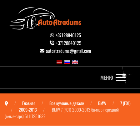
+37128840125
+37128840125
autoatradums@gmail.com
МЕНЮ
Главная
Все кузовные детали
BMW
7 (F01)
2009-2013
BMW 7 (F01) 2009-2013 бампер передний
(омыв+парк) 51117251632