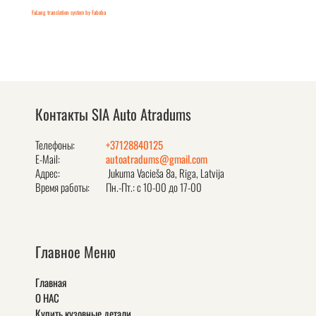
FaLang translation system by Faboba
Контакты SIA Auto Atradums
Телефоны:
+37128840125
E-Mail:
autoatradums@gmail.com
Адрес:
Jukuma Vacieša 8a, Rīga, Latvija
Время работы:
Пн.-Пт.: с 10-00 до 17-00
Главное Меню
Главная
О НАС
Купить кузовные детали