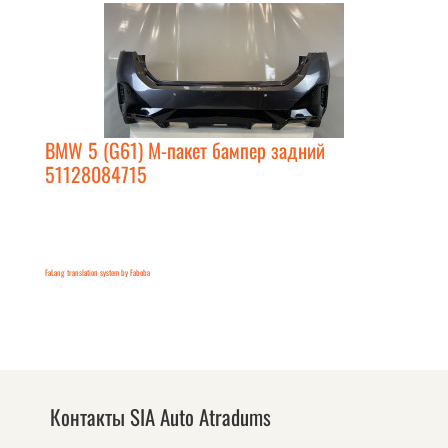
BMW 5 (G61) М-пакет бампер задний
51128084715
FaLang translation system by Faboba
Контакты SIA Auto Atradums