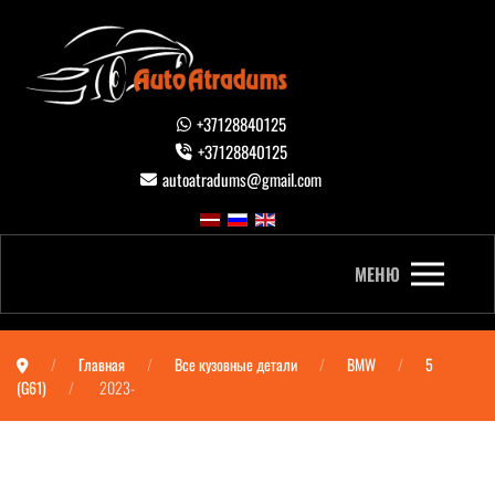
+37128840125
+37128840125
autoatradums@gmail.com
МЕНЮ
Главная
Все кузовные детали
BMW
5
(G61)
2023-