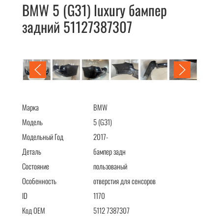
BMW 5 (G31) luxury бампер
задний 51127387307
BMW 5 (G31) luxury бампер задний 51127387307
Марка
BMW
Модель
5 (G31)
Модельный Год
2017-
Деталь
бампер задн
Состояние
пользованый
Особенность
отверстия для сенсоров
ID
1170
Код OEM
5112 7387307