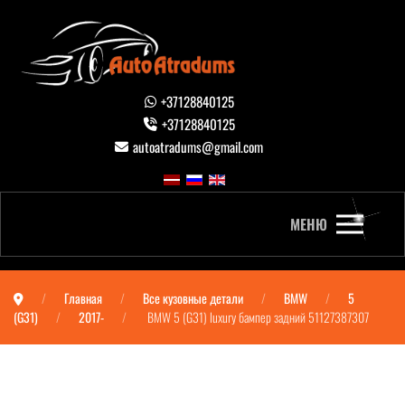
+37128840125
+37128840125
autoatradums@gmail.com
МЕНЮ
Главная
Все кузовные детали
BMW
5
(G31)
2017-
BMW 5 (G31) luxury бампер задний 51127387307