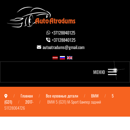
+37128840125
+37128840125
autoatradums@gmail.com
МЕНЮ
Главная
Все кузовные детали
BMW
5
(G31)
2017-
BMW 5 (G31) M-Sport бампер задний
51128064726