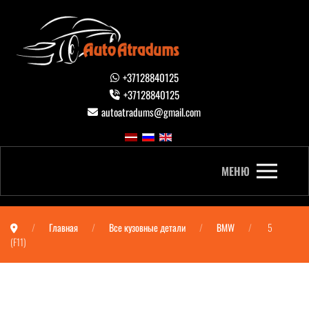
+37128840125
+37128840125
autoatradums@gmail.com
МЕНЮ
Главная
Все кузовные детали
BMW
5
(F11)