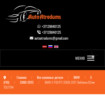
+37128840125
+37128840125
autoatradums@gmail.com
МЕНЮ
Главная
Все кузовные детали
BMW
5
(F10)
2009-2013
BMW 5 F10/F11 2009-2017 Эмблема 82мм
7057794