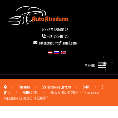
+37128840125
+37128840125
autoatradums@gmail.com
МЕНЮ
Главная
Все кузовные детали
BMW
5
(F10)
2009-2013
BMW 5 F10/F11 2009-2013 заглушка
переднего бампера 5111 7200717