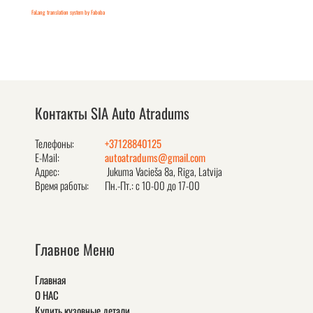
FaLang translation system by Faboba
Контакты SIA Auto Atradums
Телефоны:
+37128840125
E-Mail:
autoatradums@gmail.com
Адрес:
Jukuma Vacieša 8a, Rīga, Latvija
Время работы:
Пн.-Пт.: с 10-00 до 17-00
Главное Меню
Главная
О НАС
Купить кузовные детали