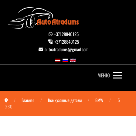
+37128840125
+37128840125
autoatradums@gmail.com
МЕНЮ
Главная
Все кузовные детали
BMW
5
(E61)