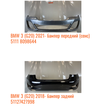
BMW 3 (G20) 2021- бампер передний (сенс)
5111 8098644
BMW 3 (G20) 2018- бампер задний
51127427998