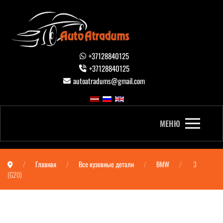
+37128840125
+37128840125
autoatradums@gmail.com
МЕНЮ
Главная
Все кузовные детали
BMW
3
(G20)