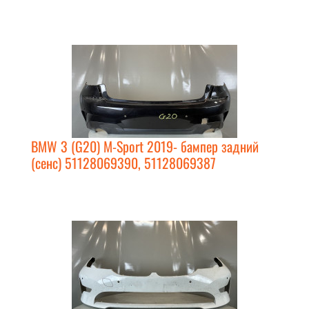
BMW 3 (G20) M-Sport 2019- бампер задний
(сенс) 51128069390, 51128069387