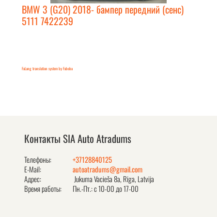
BMW 3 (G20) 2018- бампер передний (сенс)
5111 7422239
FaLang translation system by Faboba
Контакты SIA Auto Atradums
Телефоны:
+37128840125
E-Mail:
autoatradums@gmail.com
Адрес:
Jukuma Vacieša 8a, Rīga, Latvija
Время работы:
Пн.-Пт.: с 10-00 до 17-00