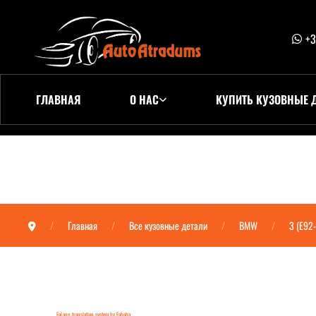
+3
ГЛАВНАЯ
О НАС
КУПИТЬ КУЗОВНЫЕ 
Главная
Все кузовные детали
BMW
3 (E92
FaLang translation system by Faboba