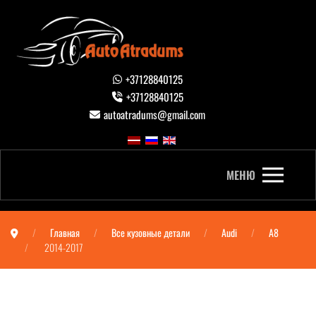
+37128840125
+37128840125
autoatradums@gmail.com
МЕНЮ
Главная
Все кузовные детали
Audi
A8
2014-2017