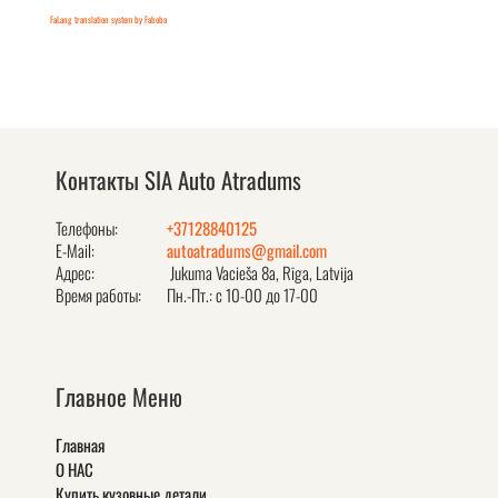
FaLang translation system by Faboba
Контакты SIA Auto Atradums
Телефоны:
+37128840125
E-Mail:
autoatradums@gmail.com
Адрес:
Jukuma Vacieša 8a, Rīga, Latvija
Время работы:
Пн.-Пт.: с 10-00 до 17-00
Главное Меню
Главная
О НАС
Купить кузовные детали