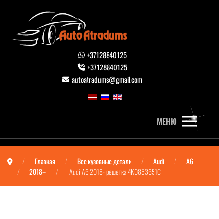
+37128840125
+37128840125
autoatradums@gmail.com
МЕНЮ
Главная
Все кузовные детали
Audi
A6
2018--
Audi A6 2018- решетка 4K0853651C