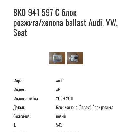
8K0 941 597 C блок
розжига/xenona ballast Audi, VW,
Seat
8K0 941 597 C блок розжига/xenona ballast Audi, VW, Seat
Марка
Audi
Модель
A6
Модельный Год
2008-2011
Деталь
блок ксенона (баласт) блок розжига
Состояние
новый
ID
543