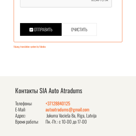
ОТПРАВИТЬ
ОЧИСТИТЬ
FaLang translation system by Faboba
Контакты SIA Auto Atradums
Телефоны:
+37128840125
E-Mail:
autoatradums@gmail.com
Адрес:
Jukuma Vacieša 8a, Rīga, Latvija
Время работы:
Пн.-Пт.: с 10-00 до 17-00