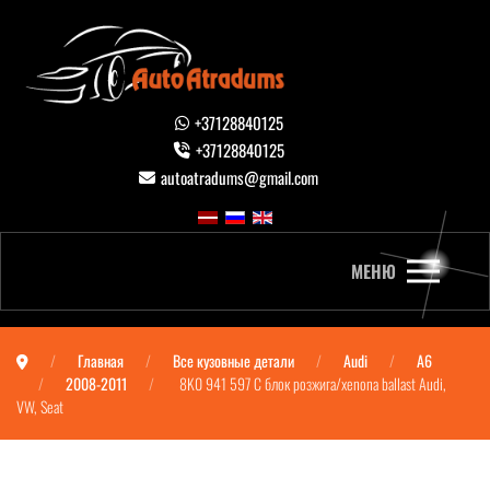
+37128840125
+37128840125
autoatradums@gmail.com
МЕНЮ
Главная
Все кузовные детали
Audi
A6
2008-2011
8K0 941 597 C блок розжига/xenona ballast Audi,
VW, Seat