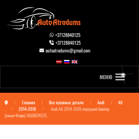
+37128840125
+37128840125
autoatradums@gmail.com
МЕНЮ
Главная
Все кузовные детали
Audi
A6
2014-2018
Audi A6 2014-2018 передний бампер
(омыв+4парк) 4G0807437S