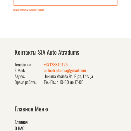
FaLang translation system by Faboba
Контакты SIA Auto Atradums
Телефоны:
+37128840125
E-Mail:
autoatradums@gmail.com
Адрес:
Jukuma Vacieša 8a, Rīga, Latvija
Время работы:
Пн.-Пт.: с 10-00 до 17-00
Главное Меню
Главная
О НАС