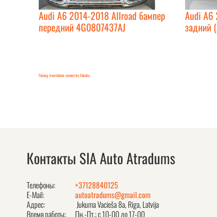
Audi A6 2014-2018 Allroad бампер
Audi A6 
передний 4G0807437AJ
задний (
FaLang translation system by Faboba
Контакты SIA Auto Atradums
Телефоны:
+37128840125
E-Mail:
autoatradums@gmail.com
Адрес:
Jukuma Vacieša 8a, Rīga, Latvija
Время работы:
Пн.-Пт.: с 10-00 до 17-00