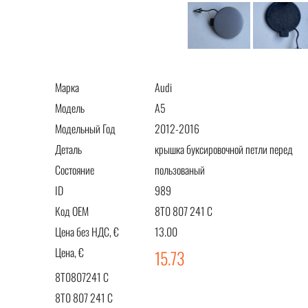
Марка
Audi
Модель
A5
Модельный Год
2012-2016
Деталь
крышка буксировочной петли перед
Состояние
пользованый
ID
989
Код OEM
8T0 807 241 C
Цена без НДС, €
13.00
Цена, €
15.73
8T0807241 C
8T0 807 241 C