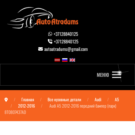
+37128840125
+37128840125
autoatradums@gmail.com
МЕНЮ
Главная
Все кузовные детали
Audi
A5
2012-2016
Audi A5 2012-2016 передний бампер (парк)
8T0807437AD