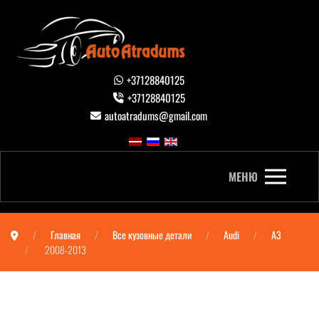
+37128840125
+37128840125
autoatradums@gmail.com
МЕНЮ
Главная
Все кузовные детали
Audi
A3
2008-2013