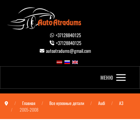
+37128840125
+37128840125
autoatradums@gmail.com
МЕНЮ
Главная
Все кузовные детали
Audi
A3
2005-2008