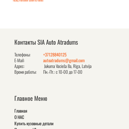
FaLang translation system by Faboba
Контакты SIA Auto Atradums
Телефоны:
+37128840125
E-Mail:
autoatradums@gmail.com
Адрес:
Jukuma Vacieša 8a, Rīga, Latvija
Время работы:
Пн.-Пт.: с 10-00 до 17-00
Главное Меню
Главная
О НАС
Купить кузовные детали