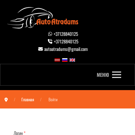
+37128840125
+37128840125
autoatradums@gmail.com
МЕНЮ
Главная
Войти
Логин
*