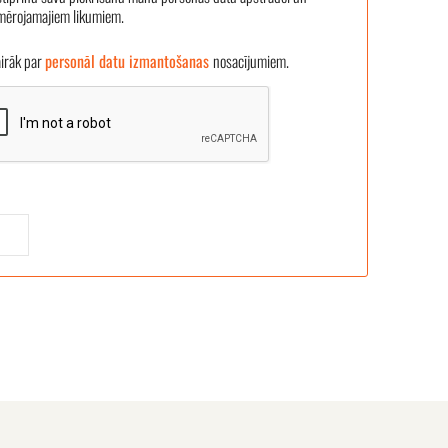
emērojamajiem likumiem.
āk par
personāl datu izmantošanas
nosacījumiem.