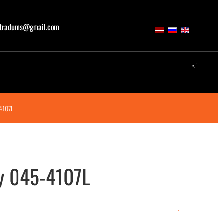
atradums@gmail.com
4107L
ey 045-4107L