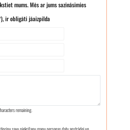
akstiet mums. Mēs ar jums sazināsimies
), ir obligāti jāaizpilda
haracters remaining.
stiprinu savu piekrišanu manu personas datu apstrādei un