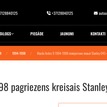
7128840125
+37128840125
auto
TALOGS
PIEGĀDE
JAUNUMI
KONTAKTI
 9
1994-1998
Mazda Xedos 9 1994-1998 поворотник левый Stanley 045-
8 pagriezens kreisais Stanl
Stanley 045-4107L