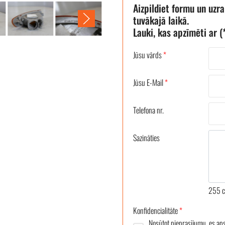
Aizpildiet formu un uzr
tuvākajā laikā.
Lauki, kas apzīmēti ar (*
Jūsu vārds
*
Jūsu E-Mail
*
Telefona nr.
Sazināties
255
c
Konfidencialitāte
*
Nosūtot pieprasījumu, es ap