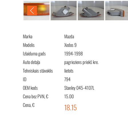
Marka
Mazda
Modelis
Xedos 9
Izlaiduma gads
1994-1998
Auto detaļa
pagrieziens priekš kre.
Tehniskais stāvoklis
lietots
ID
794
OEM kods
Stanley 045-4107L
Cena bez PVN, €
15.00
Cena, €
18.15