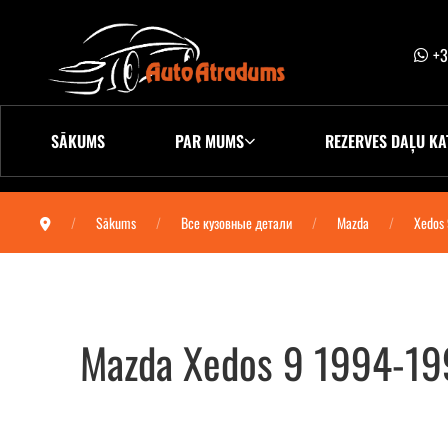
+3
SĀKUMS
PAR MUMS
REZERVES DAĻU KA
Sākums
Все кузовные детали
Mazda
Xedos
Mazda Xedos 9 1994-199
Mazda Xedos 9 1994-1998 поворотник левый 