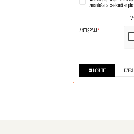
izmantošanai saskaņā ar pi
Vair
ANTISPAM
*
NOSŪTĪT
DZĒST