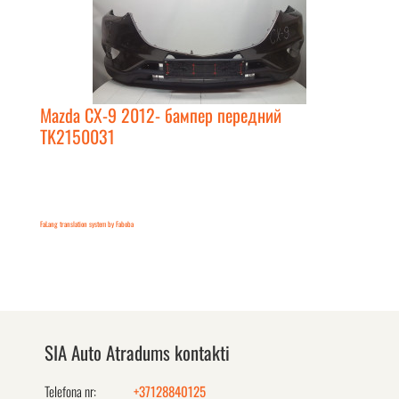
Mazda CX-9 2012- бампер передний
TK2150031
FaLang translation system by Faboba
SIA Auto Atradums kontakti
Telefona nr:
+37128840125