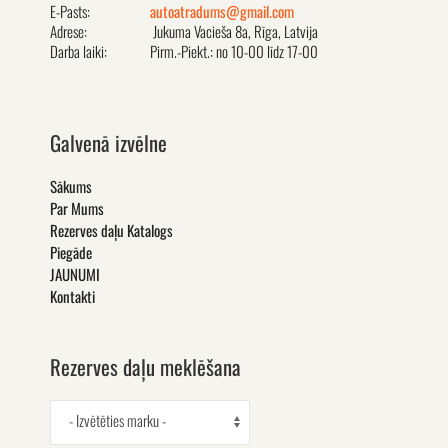
E-Pasts:
autoatradums@gmail.com
Adrese:
Jukuma Vacieša 8a, Rīga, Latvija
Darba laiki:
Pirm.-Piekt.: no 10-00 līdz 17-00
Galvenā izvēlne
Sākums
Par Mums
Rezerves daļu Katalogs
Piegāde
JAUNUMI
Kontakti
Rezerves daļu meklēšana
- Izvētēties marku -