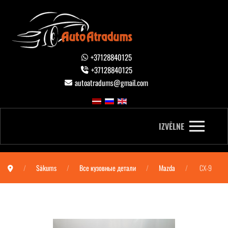
+37128840125
+37128840125
autoatradums@gmail.com
IZVĒLNE
Sākums
Все кузовные детали
Mazda
CX-9