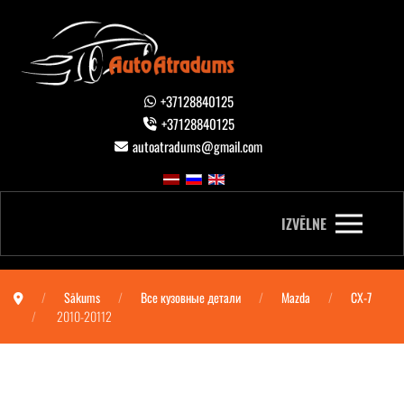
+37128840125
+37128840125
autoatradums@gmail.com
IZVĒLNE
Sākums
Все кузовные детали
Mazda
CX-7
2010-20112