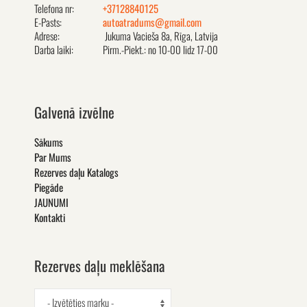
Telefona nr:
+37128840125
E-Pasts:
autoatradums@gmail.com
Adrese:
Jukuma Vacieša 8a, Rīga, Latvija
Darba laiki:
Pirm.-Piekt.: no 10-00 līdz 17-00
Galvenā izvēlne
Sākums
Par Mums
Rezerves daļu Katalogs
Piegāde
JAUNUMI
Kontakti
Rezerves daļu meklēšana
- Izvētēties marku -