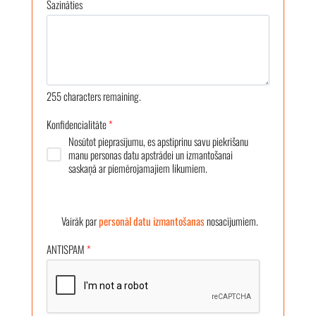
Sazināties
255
characters remaining.
Konfidencialitāte
*
Nosūtot pieprasījumu, es apstiprinu savu piekrišanu
manu personas datu apstrādei un izmantošanai
saskaņā ar piemērojamajiem likumiem.
Vairāk par
personāl datu izmantošanas
nosacījumiem.
ANTISPAM
*