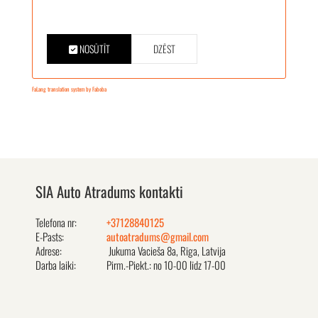
NOSŪTĪT
DZĒST
FaLang translation system by Faboba
SIA Auto Atradums kontakti
Telefona nr:
+37128840125
E-Pasts:
autoatradums@gmail.com
Adrese:
Jukuma Vacieša 8a, Rīga, Latvija
Darba laiki:
Pirm.-Piekt.: no 10-00 līdz 17-00