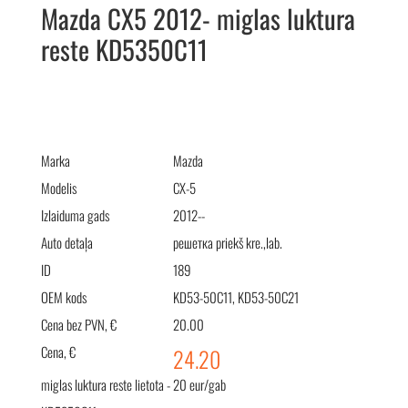
Mazda CX5 2012- miglas luktura
reste KD5350C11
Mazda CX5 2012- решетка противотуманки KD5350C11
Marka
Mazda
Modelis
CX-5
Izlaiduma gads
2012--
Auto detaļa
решетка priekš kre.,lab.
ID
189
OEM kods
KD53-50C11, KD53-50C21
Cena bez PVN, €
20.00
Cena, €
24.20
miglas luktura reste lietota - 20 eur/gab