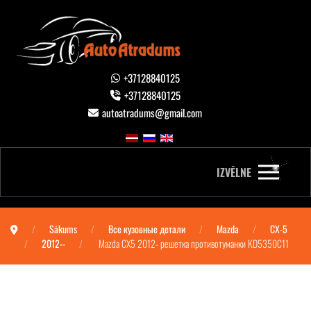
+37128840125
+37128840125
autoatradums@gmail.com
IZVĒLNE
Sākums
Все кузовные детали
Mazda
CX-5
2012--
Mazda CX5 2012- решетка противотуманки KD5350C11