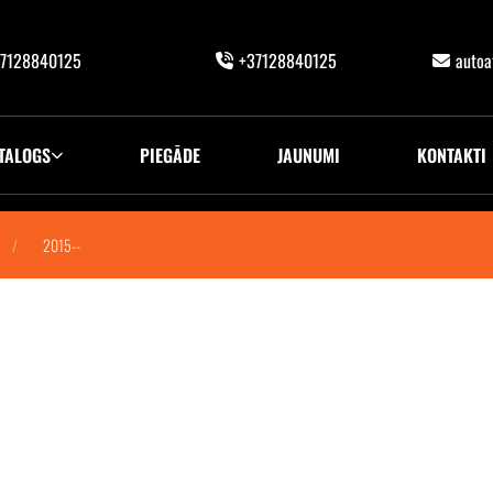
7128840125
+37128840125
auto
TALOGS
PIEGĀDE
JAUNUMI
KONTAKTI
2015--