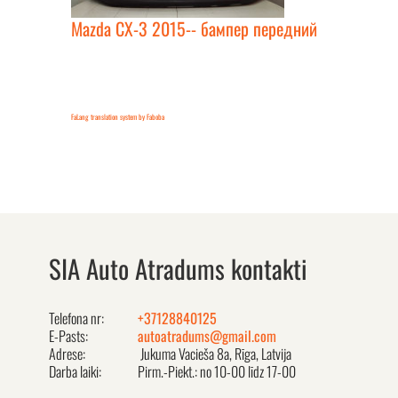
Mazda CX-3 2015-- бампер передний
FaLang translation system by Faboba
SIA Auto Atradums kontakti
Telefona nr:
+37128840125
E-Pasts:
autoatradums@gmail.com
Adrese:
Jukuma Vacieša 8a, Rīga, Latvija
Darba laiki:
Pirm.-Piekt.: no 10-00 līdz 17-00