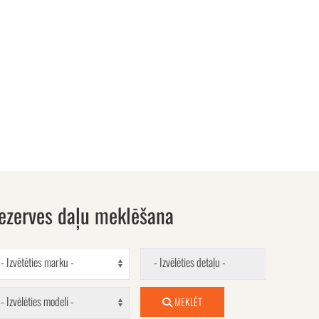
ezerves daļu meklēšana
- Izvētēties marku -
- Izvēlēties detaļu -
- Izvēlēties modeli -
MEKLĒT