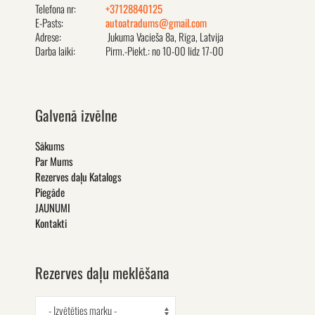
Telefona nr:
+37128840125
E-Pasts:
autoatradums@gmail.com
Adrese:
Jukuma Vacieša 8a, Rīga, Latvija
Darba laiki:
Pirm.-Piekt.: no 10-00 līdz 17-00
Galvenā izvēlne
Sākums
Par Mums
Rezerves daļu Katalogs
Piegāde
JAUNUMI
Kontakti
Rezerves daļu meklēšana
- Izvētēties marku -