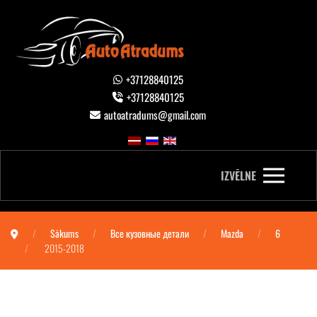
+37128840125
+37128840125
autoatradums@gmail.com
IZVĒLNE
Sākums
Все кузовные детали
Mazda
6
2015-2018