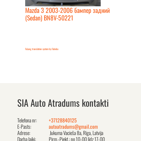
Mazda 3 2003-2006 бампер задний
(Sedan) BN8V-50221
FaLang translation system by Faboba
SIA Auto Atradums kontakti
Telefona nr:
+37128840125
E-Pasts:
autoatradums@gmail.com
Adrese:
Jukuma Vacieša 8a, Rīga, Latvija
Darba laiki:
Pirm.-Piekt.: no 10-00 līdz 17-00