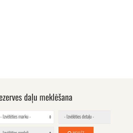
ezerves daļu meklēšana
- Izvētēties marku -
- Izvēlēties detaļu -
- Izvēlēties modeli -
MEKLĒT