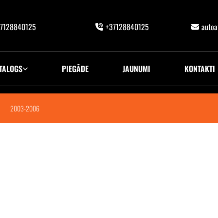
7128840125
+37128840125
auto
TALOGS
PIEGĀDE
JAUNUMI
KONTAKTI
2003-2006