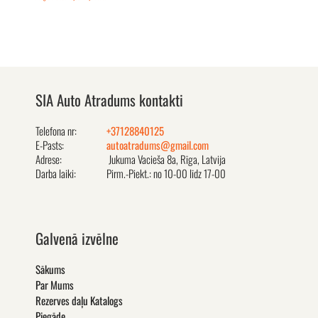
SIA Auto Atradums kontakti
Telefona nr:
+37128840125
E-Pasts:
autoatradums@gmail.com
Adrese:
Jukuma Vacieša 8a, Rīga, Latvija
Darba laiki:
Pirm.-Piekt.: no 10-00 līdz 17-00
Galvenā izvēlne
Sākums
Par Mums
Rezerves daļu Katalogs
Piegāde