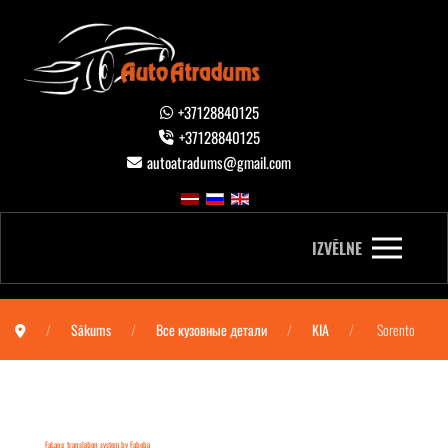
+37128840125
+37128840125
autoatradums@gmail.com
IZVĒLNE
Sākums
Все кузовные детали
KIA
Sorento
FaLang translation system by Faboba