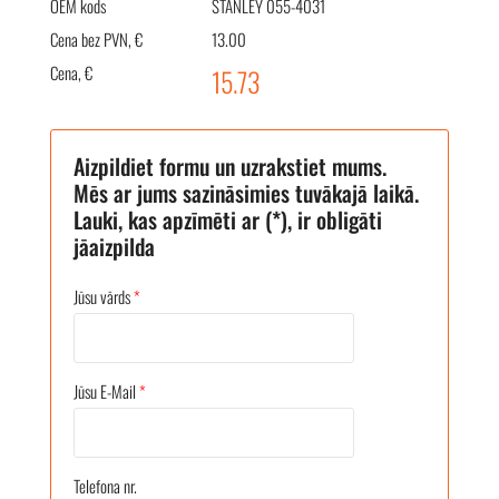
OEM kods
STANLEY 055-4031
Cena bez PVN, €
13.00
Cena, €
15.73
Aizpildiet formu un uzrakstiet mums.
Mēs ar jums sazināsimies tuvākajā laikā.
Lauki, kas apzīmēti ar (*), ir obligāti
jāaizpilda
Jūsu vārds
*
Jūsu E-Mail
*
Telefona nr.