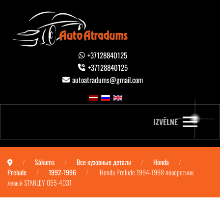
+37128840125
+37128840125
autoatradums@gmail.com
IZVĒLNE
Sākums
Все кузовные детали
Honda
Prelude
1992-1996
Honda Prelude 1994-1998 поворотник
левый STANLEY 055-4031