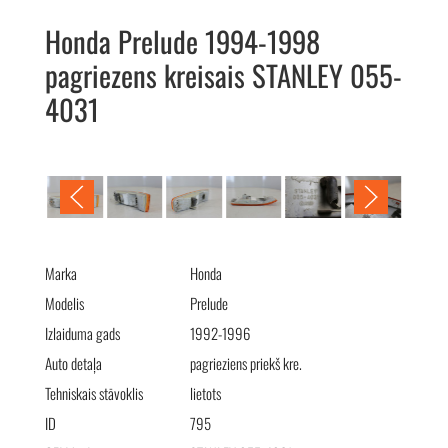
Honda Prelude 1994-1998
pagriezens kreisais STANLEY 055-
4031
Honda Prelude 1994-1998 поворотник левый STANLEY 055-
4031
Marka
Honda
Modelis
Prelude
Izlaiduma gads
1992-1996
Auto detaļa
pagrieziens priekš kre.
Tehniskais stāvoklis
lietots
ID
795