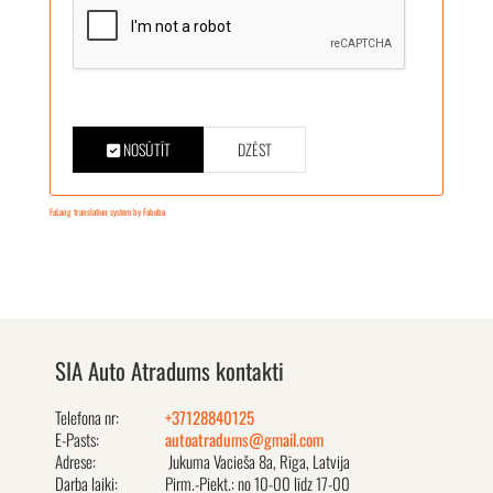
NOSŪTĪT
DZĒST
FaLang translation system by Faboba
SIA Auto Atradums kontakti
Telefona nr:
+37128840125
E-Pasts:
autoatradums@gmail.com
Adrese:
Jukuma Vacieša 8a, Rīga, Latvija
Darba laiki:
Pirm.-Piekt.: no 10-00 līdz 17-00