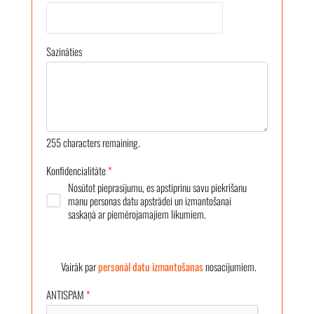
Sazināties
255
characters remaining.
Konfidencialitāte
*
Nosūtot pieprasījumu, es apstiprinu savu piekrišanu
manu personas datu apstrādei un izmantošanai
saskaņā ar piemērojamajiem likumiem.
Vairāk par
personāl datu izmantošanas
nosacījumiem.
ANTISPAM
*