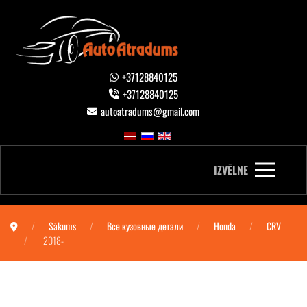
+37128840125
+37128840125
autoatradums@gmail.com
IZVĒLNE
Sākums
Все кузовные детали
Honda
CRV
2018-