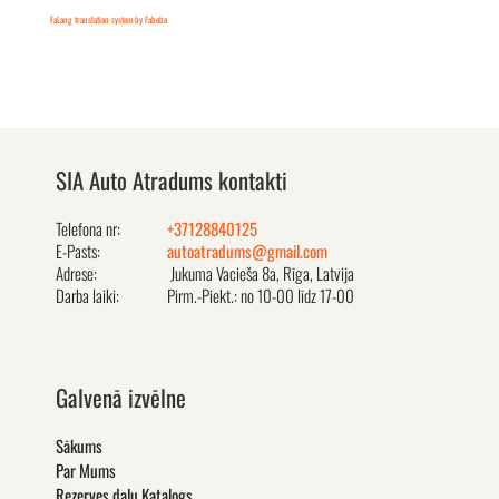
FaLang translation system by Faboba
SIA Auto Atradums kontakti
Telefona nr:
+37128840125
E-Pasts:
autoatradums@gmail.com
Adrese:
Jukuma Vacieša 8a, Rīga, Latvija
Darba laiki:
Pirm.-Piekt.: no 10-00 līdz 17-00
Galvenā izvēlne
Sākums
Par Mums
Rezerves daļu Katalogs