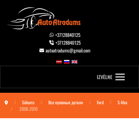
+37128840125
+37128840125
autoatradums@gmail.com
IZVĒLNE
Sākums
Все кузовные детали
Ford
S-Max
2006-2010