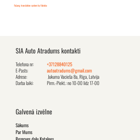
FaLang translation system by Faboba
SIA Auto Atradums kontakti
Telefona nr:
+37128840125
E-Pasts:
autoatradums@gmail.com
Adrese:
Jukuma Vacieša 8a, Rīga, Latvija
Darba laiki:
Pirm.-Piekt.: no 10-00 līdz 17-00
Galvenā izvēlne
Sākums
Par Mums
Rezerves daļu Katalogs