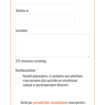
Telefona nr.
Sazināties
255
characters remaining.
Konfidencialitāte
*
Nosūtot pieprasījumu, es apstiprinu savu piekrišanu
manu personas datu apstrādei un izmantošanai
saskaņā ar piemērojamajiem likumiem.
Vairāk par
personāl datu izmantošanas
nosacījumiem.