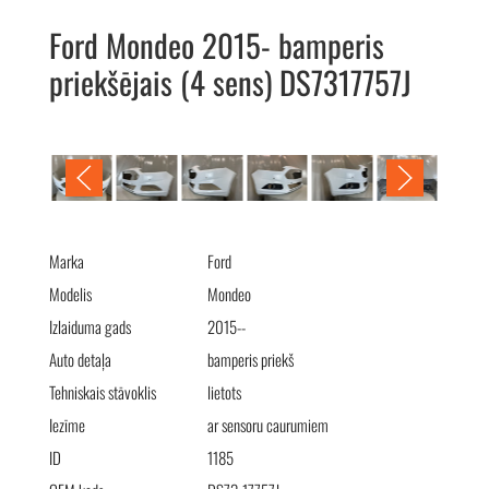
Ford Mondeo 2015- bamperis
priekšējais (4 sens) DS7317757J
Ford Mondeo 2015- Бампер передний (4 сенс) DS7317757J
Marka
Ford
Modelis
Mondeo
Izlaiduma gads
2015--
Auto detaļa
bamperis priekš
Tehniskais stāvoklis
lietots
Iezīme
ar sensoru caurumiem
ID
1185