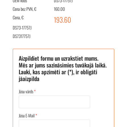
OEM kods
DS73-17757J
Cena bez PVN, €
160.00
Cena, €
193.60
DS73-17757J
DS7317757J
Aizpildiet formu un uzrakstiet mums.
Mēs ar jums sazināsimies tuvākajā laikā.
Lauki, kas apzīmēti ar (*), ir obligāti
jāaizpilda
Jūsu vārds
*
Jūsu E-Mail
*