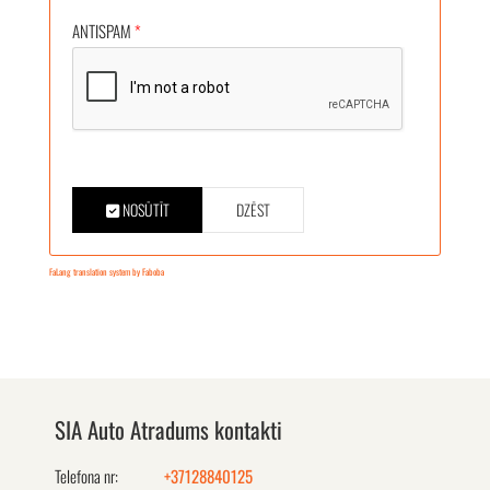
ANTISPAM
*
NOSŪTĪT
DZĒST
FaLang translation system by Faboba
SIA Auto Atradums kontakti
Telefona nr:
+37128840125