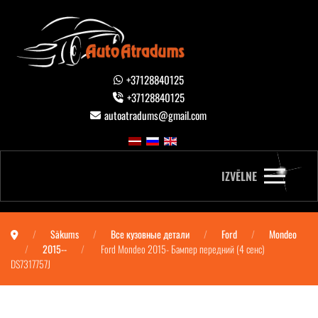
+37128840125
+37128840125
autoatradums@gmail.com
IZVĒLNE
Sākums
Все кузовные детали
Ford
Mondeo
2015--
Ford Mondeo 2015- Бампер передний (4 сенс)
DS7317757J