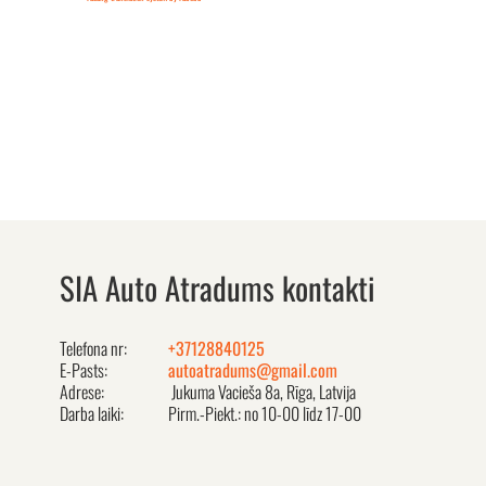
SIA Auto Atradums kontakti
Telefona nr:
+37128840125
E-Pasts:
autoatradums@gmail.com
Adrese:
Jukuma Vacieša 8a, Rīga, Latvija
Darba laiki:
Pirm.-Piekt.: no 10-00 līdz 17-00