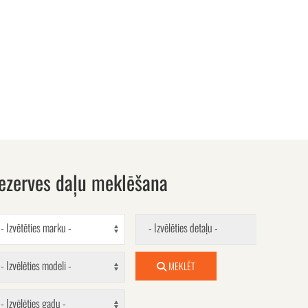
ezerves daļu meklēšana
- Izvētēties marku -
- Izvēlēties detaļu -
- Izvēlēties modeli -
MEKLĒT
- Izvēlēties gadu -