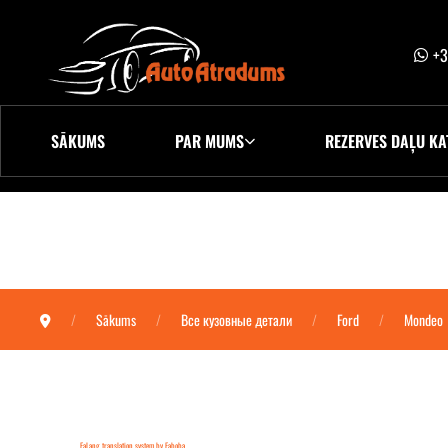
+3
SĀKUMS
PAR MUMS
REZERVES DAĻU KA
Sākums
Все кузовные детали
Ford
Mondeo
FaLang translation system by Faboba