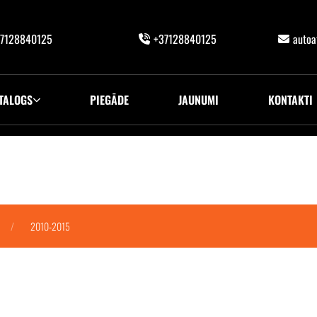
7128840125
+37128840125
auto
TALOGS
PIEGĀDE
JAUNUMI
KONTAKTI
2010-2015