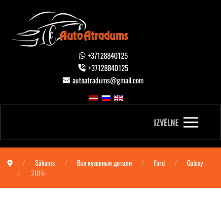
+37128840125
+37128840125
autoatradums@gmail.com
IZVĒLNE
Sākums
Все кузовные детали
Ford
Galaxy
2019-