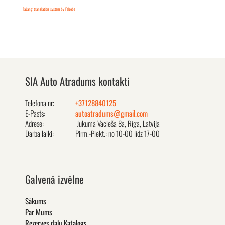
FaLang translation system by Faboba
SIA Auto Atradums kontakti
Telefona nr:
+37128840125
E-Pasts:
autoatradums@gmail.com
Adrese:
Jukuma Vacieša 8a, Rīga, Latvija
Darba laiki:
Pirm.-Piekt.: no 10-00 līdz 17-00
Galvenā izvēlne
Sākums
Par Mums
Rezerves daļu Katalogs