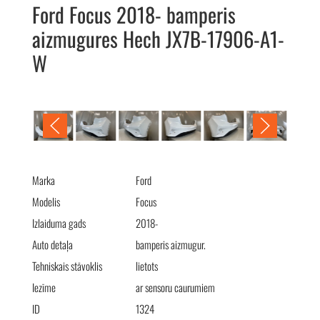
Ford Focus 2018- bamperis
aizmugures Hech JX7B-17906-A1-
W
Ford Focus 2018- бампер задний Hech JX7B-17906-A1-W
Marka
Ford
Modelis
Focus
Izlaiduma gads
2018-
Auto detaļa
bamperis aizmugur.
Tehniskais stāvoklis
lietots
Iezīme
ar sensoru caurumiem
ID
1324