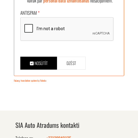
Vairāk par
personāl datu izmantošanas
nosacījumiem.
ANTISPAM
*
NOSŪTĪT
DZĒST
FaLang translation system by Faboba
SIA Auto Atradums kontakti