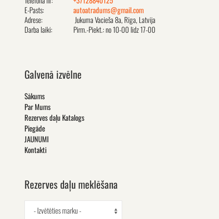
Telefona nr:
+37128840125
E-Pasts:
autoatradums@gmail.com
Adrese:
Jukuma Vacieša 8a, Rīga, Latvija
Darba laiki:
Pirm.-Piekt.: no 10-00 līdz 17-00
Galvenā izvēlne
Sākums
Par Mums
Rezerves daļu Katalogs
Piegāde
JAUNUMI
Kontakti
Rezerves daļu meklēšana
- Izvētēties marku -