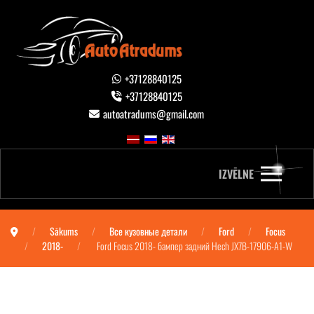
+37128840125
+37128840125
autoatradums@gmail.com
IZVĒLNE
Sākums
Все кузовные детали
Ford
Focus
2018-
Ford Focus 2018- бампер задний Hech JX7B-17906-A1-W