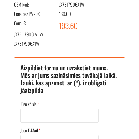
OEM kods
JX7B17906A1W
Cena bez PVN, €
160.00
Cena, €
193.60
JX7B-17906-A1-W
JX7B17906A1W
Aizpildiet formu un uzrakstiet mums.
Mēs ar jums sazināsimies tuvākajā laikā.
Lauki, kas apzīmēti ar (*), ir obligāti
jāaizpilda
Jūsu vārds
*
Jūsu E-Mail
*