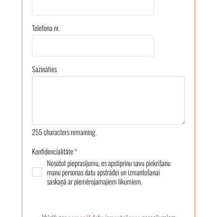
Telefona nr.
Sazināties
255
characters remaining.
Konfidencialitāte
*
Nosūtot pieprasījumu, es apstiprinu savu piekrišanu
manu personas datu apstrādei un izmantošanai
saskaņā ar piemērojamajiem likumiem.