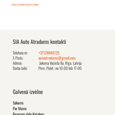
FaLang translation system by Faboba
SIA Auto Atradums kontakti
Telefona nr:
+37128840125
E-Pasts:
autoatradums@gmail.com
Adrese:
Jukuma Vacieša 8a, Rīga, Latvija
Darba laiki:
Pirm.-Piekt.: no 10-00 līdz 17-00
Galvenā izvēlne
Sākums
Par Mums
Rezerves daļu Katalogs