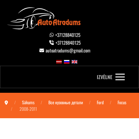
+37128840125
+37128840125
autoatradums@gmail.com
IZVĒLNE
Sākums
Все кузовные детали
Ford
Focus
2008-2011