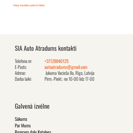
FaLang translation system by Faboba
SIA Auto Atradums kontakti
Telefona nr:
+37128840125
E-Pasts:
autoatradums@gmail.com
Adrese:
Jukuma Vacieša 8a, Rīga, Latvija
Darba laiki:
Pirm.-Piekt.: no 10-00 līdz 17-00
Galvenā izvēlne
Sākums
Par Mums
Rezerves daļu Katalogs